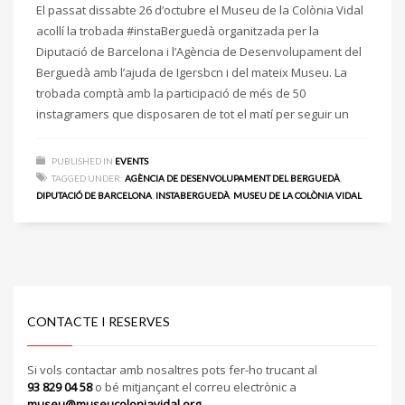
El passat dissabte 26 d’octubre el Museu de la Colònia Vidal
acollí la trobada #instaBerguedà organitzada per la
Diputació de Barcelona i l’Agència de Desenvolupament del
Berguedà amb l’ajuda de Igersbcn i del mateix Museu. La
trobada comptà amb la participació de més de 50
instagramers que disposaren de tot el matí per seguir un
PUBLISHED IN
EVENTS
TAGGED UNDER:
AGÈNCIA DE DESENVOLUPAMENT DEL BERGUEDÀ
,
DIPUTACIÓ DE BARCELONA
,
INSTABERGUEDÀ
,
MUSEU DE LA COLÒNIA VIDAL
CONTACTE I RESERVES
Si vols contactar amb nosaltres pots fer-ho trucant al
93 829 04 58
o bé mitjançant el correu electrònic a
museu@museucoloniavidal.org
.