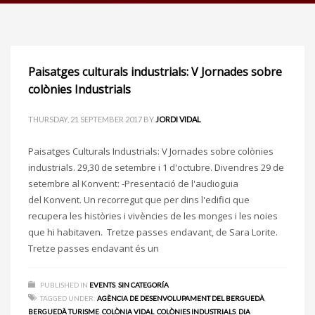
Paisatges culturals industrials: V Jornades sobre
colònies Industrials
THURSDAY, 21 SEPTEMBER 2017
BY
JORDI VIDAL
Paisatges Culturals Industrials: V Jornades sobre colònies
industrials. 29,30 de setembre i 1 d'octubre. Divendres 29 de
setembre al Konvent: -Presentació de l'audioguia
del Konvent. Un recorregut que per dins l'edifici que
recupera les històries i vivències de les monges i les noies
que hi habitaven. Tretze passes endavant, de Sara Lorite.
Tretze passes endavant és un
PUBLISHED IN
EVENTS
,
SIN CATEGORÍA
TAGGED UNDER:
AGÈNCIA DE DESENVOLUPAMENT DEL BERGUEDÀ
,
BERGUEDÀ TURISME
,
COLÒNIA VIDAL
,
COLÒNIES INDUSTRIALS
,
DIA