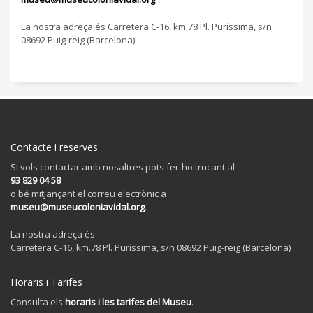
La nostra adreça és Carretera C-16, km.78 Pl. Puríssima, s/n
08692 Puig-reig (Barcelona)
Contacte i reserves
Si vols contactar amb nosaltres pots fer-ho trucant al
93 829 04 58
o bé mitjançant el correu electrònic a
museu@museucoloniavidal.org
.
La nostra adreça és
Carretera C-16, km.78 Pl. Puríssima, s/n 08692 Puig-reig (Barcelona)
Horaris i Tarifes
Consulta els
horaris i les tarifes del Museu
.