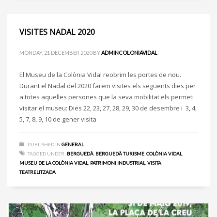
VISITES NADAL 2020
MONDAY, 21 DECEMBER 2020
BY
ADMINCOLONIAVIDAL
El Museu de la Colònia Vidal reobrim les portes de nou.
Durant el Nadal del 2020 farem visites els següents dies per
a totes aquelles persones que la seva mobilitat els permeti
visitar el museu: Dies 22, 23, 27, 28, 29, 30 de desembre i 3, 4,
5, 7, 8, 9, 10 de gener visita
PUBLISHED IN
GENERAL
TAGGED UNDER:
BERGUEDÀ
,
BERGUEDÀ TURISME
,
COLÒNIA VIDAL
,
MUSEU DE LA COLÒNIA VIDAL
,
PATRIMONI INDUSTRIAL
,
VISITA
TEATRELITZADA