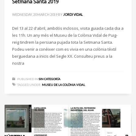
Setmana Santa 2019
WEDNESDAY, 20 MARCH 2019
BY
JORDI VIDAL
Del 13 al 22 d'abril, ambdós inclosos, visita guiada cada dia a
les 11h. Un any més el Museu de la Colònia Vidal de Puig-
reig tindrem la persiana pujada tota la Setmana Santa.
Podeu venir a conèixer com es vivia en una colònia tèxtil
berguedana a inicis del Segle XX. Consulteu preus a la
nostra
PUBLISHED IN
SIN CATEGORÍA
TAGGED UNDER:
MUSEU DE LA COLÒNIA VIDAL