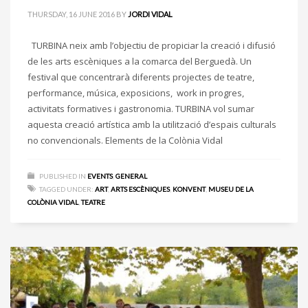
THURSDAY, 16 JUNE 2016
BY
JORDI VIDAL
TURBINA neix amb l’objectiu de propiciar la creació i difusió
de les arts escèniques a la comarca del Berguedà. Un
festival que concentrarà diferents projectes de teatre,
performance, música, exposicions, work in progres,
activitats formatives i gastronomia. TURBINA vol sumar
aquesta creació artística amb la utilització d’espais culturals
no convencionals. Elements de la Colònia Vidal
PUBLISHED IN
EVENTS
,
GENERAL
TAGGED UNDER:
ART
,
ARTS ESCÈNIQUES
,
KONVENT
,
MUSEU DE LA
COLÒNIA VIDAL
,
TEATRE