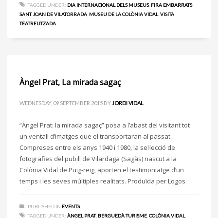
TAGGED UNDER:
DIA INTERNACIONAL DELS MUSEUS
,
FIRA EMBARRATS
SANT JOAN DE VILATORRADA
,
MUSEU DE LA COLÒNIA VIDAL
,
VISITA
TEATRELITZADA
Àngel Prat, La mirada sagaç
WEDNESDAY, 09 SEPTEMBER 2015
BY
JORDI VIDAL
“Àngel Prat: la mirada sagaç” posa a l’abast del visitant tot
un ventall d’imatges que el transportaran al passat.
Compreses entre els anys 1940 i 1980, la sel·lecció de
fotografies del pubill de Vilardaga (Sagàs) nascut a la
Colònia Vidal de Puig-reig, aporten el testimoniatge d’un
temps i les seves múltiples realitats. Produïda per Logos
PUBLISHED IN
EVENTS
TAGGED UNDER:
ÀNGEL PRAT
,
BERGUEDÀ TURISME
,
COLÒNIA VIDAL
,