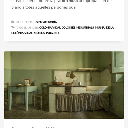
musicals per difondre la pràctica musical i apropar l'art del
piano a totes aquelles persones que
PUBLISHED IN
SIN CATEGORÍA
TAGGED UNDER:
COLÒNIA VIDAL
,
COLÒNIES INDUSTRIALS
,
MUSEU DE LA
COLÒNIA VIDAL
,
MÚSICA
,
PUIG-REIG