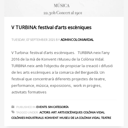
V TURBINA: festival d’arts escèniques
TUESDAY, 07 SEPTEMBER 2021
BY
ADMINCOLONIAVIDAL
V Turbina: festival d’arts escèniques. TURBINA neix l’any
2016 de la mà de Konvent i Museu de la Colònia Vidal.
TURBINA neix amb l’objectiu de propiciar la creació i difusió
de les arts escèniques a la comarca del Berguedà. Un
festival que concentrarà diferents projectes de teatre,
performance, música, exposicions, work in progres,
activitats formatives
PUBLISHED IN
EVENTS
,
SIN CATEGORÍA
TAGGED UNDER:
ACTORS
,
ART
,
ARTS ESCÈNIQUES
,
COLÒNIA VIDAL
,
COLÒNIES INDUSTRIALS
,
KONVENT
,
MUSEU DE LA COLÒNIA VIDAL
,
TEATRE