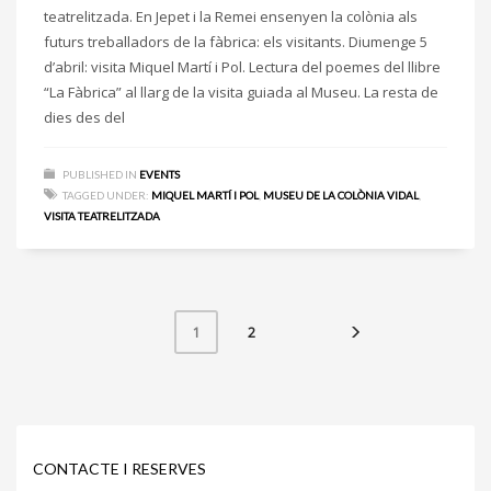
teatrelitzada. En Jepet i la Remei ensenyen la colònia als
futurs treballadors de la fàbrica: els visitants. Diumenge 5
d’abril: visita Miquel Martí i Pol. Lectura del poemes del llibre
“La Fàbrica” al llarg de la visita guiada al Museu. La resta de
dies des del
PUBLISHED IN
EVENTS
TAGGED UNDER:
MIQUEL MARTÍ I POL
,
MUSEU DE LA COLÒNIA VIDAL
,
VISITA TEATRELITZADA
2
1
CONTACTE I RESERVES