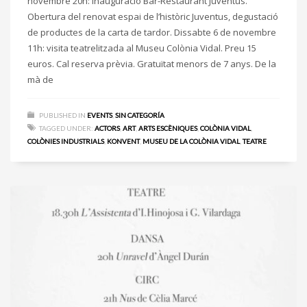
novembre 20h: Inauguració Bar-Restaurant Juventus.
Obertura del renovat espai de l’històric Juventus, degustació
de productes de la carta de tardor. Dissabte 6 de novembre
11h: visita teatrelitzada al Museu Colònia Vidal. Preu 15
euros. Cal reserva prèvia. Gratuïtat menors de 7 anys. De la
mà de
PUBLISHED IN
EVENTS
,
SIN CATEGORÍA
TAGGED UNDER:
ACTORS
,
ART
,
ARTS ESCÈNIQUES
,
COLÒNIA VIDAL
,
COLÒNIES INDUSTRIALS
,
KONVENT
,
MUSEU DE LA COLÒNIA VIDAL
,
TEATRE