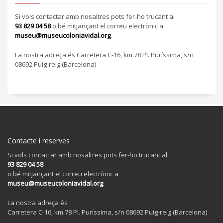
Si vols contactar amb nosaltres pots fer-ho trucant al
93 829 04 58
o bé mitjançant el correu electrònic a
museu@museucoloniavidal.org
.
La nostra adreça és Carretera C-16, km.78 Pl. Puríssima, s/n
08692 Puig-reig (Barcelona)
Contacte i reserves
Si vols contactar amb nosaltres pots fer-ho trucant al
93 829 04 58
o bé mitjançant el correu electrònic a
museu@museucoloniavidal.org
.
La nostra adreça és
Carretera C-16, km.78 Pl. Puríssima, s/n 08692 Puig-reig (Barcelona)