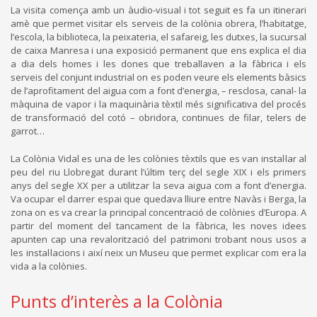
La visita comença amb un àudio-visual i tot seguit es fa un itinerari
amè que permet visitar els serveis de la colònia obrera, l’habitatge,
l’escola, la biblioteca, la peixateria, el safareig, les dutxes, la sucursal
de caixa Manresa i una exposició permanent que ens explica el dia
a dia dels homes i les dones que treballaven a la fàbrica i els
serveis del conjunt industrial on es poden veure els elements bàsics
de l’aprofitament del aigua com a font d’energia, – resclosa, canal- la
màquina de vapor i la maquinària tèxtil més significativa del procés
de transformació del cotó – obridora, continues de filar, telers de
garrot…
La Colònia Vidal es una de les colònies tèxtils que es van instal·lar al
peu del riu Llobregat durant l’últim terç del segle XIX i els primers
anys del segle XX per a utilitzar la seva aigua com a font d’energia.
Va ocupar el darrer espai que quedava lliure entre Navàs i Berga, la
zona on es va crear la principal concentració de colònies d’Europa. A
partir del moment del tancament de la fàbrica, les noves idees
apunten cap una revalorització del patrimoni trobant nous usos a
les instal·lacions i així neix un Museu que permet explicar com era la
vida a la colònies.
Punts d’interès a la Colònia