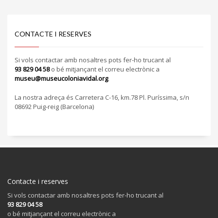
CONTACTE I RESERVES
Si vols contactar amb nosaltres pots fer-ho trucant al
93 829 04 58
o bé mitjançant el correu electrònic a
museu@museucoloniavidal.org
.
La nostra adreça és Carretera C-16, km.78 Pl. Puríssima, s/n
08692 Puig-reig (Barcelona)
Contacte i reserves
Si vols contactar amb nosaltres pots fer-ho trucant al
93 829 04 58
o bé mitjançant el correu electrònic a