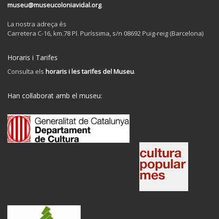
museu@museucoloniavidal.org
.
La nostra adreça és
Carretera C-16, km.78 Pl. Puríssima, s/n 08692 Puig-reig (Barcelona)
Horaris i Tarifes
Consulta els
horaris i les tarifes del Museu
.
Han col·laborat amb el museu: