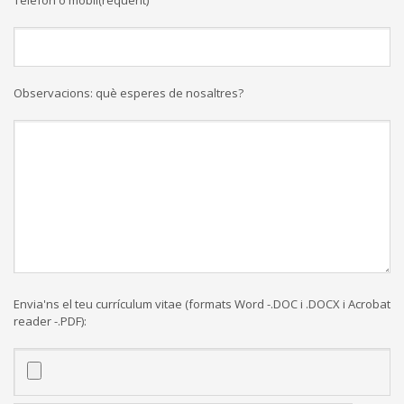
Telèfon o mòbil(requerit)
Observacions: què esperes de nosaltres?
Envia'ns el teu currículum vitae (formats Word -.DOC i .DOCX i Acrobat
reader -.PDF):