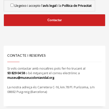
Llegeixo i accepto l'
avís legal
i la
Política de Privacitat
CONTACTE I RESERVES
Si vols contactar amb nosaltres pots fer-ho trucant al
93 829 04 58
o bé mitjançant el correu electrònic a
museu@museucoloniavidal.org
.
La nostra adreça és Carretera C-16, km.78 Pl. Puríssima, s/n
08692 Puig-reig (Barcelona)