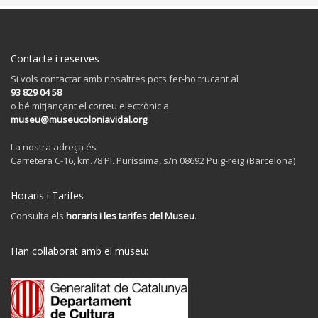
Contacte i reserves
Si vols contactar amb nosaltres pots fer-ho trucant al
93 829 04 58
o bé mitjançant el correu electrònic a
museu@museucoloniavidal.org
.
La nostra adreça és
Carretera C-16, km.78 Pl. Puríssima, s/n 08692 Puig-reig (Barcelona)
Horaris i Tarifes
Consulta els
horaris i les tarifes del Museu
.
Han col·laborat amb el museu: