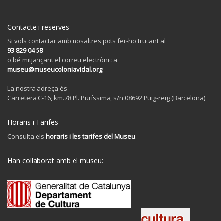
Contacte i reserves
Si vols contactar amb nosaltres pots fer-ho trucant al
93 829 04 58
o bé mitjançant el correu electrònic a
museu@museucoloniavidal.org
.
La nostra adreça és
Carretera C-16, km.78 Pl. Puríssima, s/n 08692 Puig-reig (Barcelona)
Horaris i Tarifes
Consulta els
horaris i les tarifes del Museu
.
Han col·laborat amb el museu: