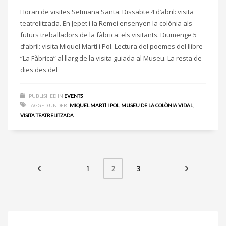
Horari de visites Setmana Santa: Dissabte 4 d’abril: visita
teatrelitzada. En Jepet i la Remei ensenyen la colònia als
futurs treballadors de la fàbrica: els visitants. Diumenge 5
d’abril: visita Miquel Martí i Pol. Lectura del poemes del llibre
“La Fàbrica” al llarg de la visita guiada al Museu. La resta de
dies des del
PUBLISHED IN
EVENTS
TAGGED UNDER:
MIQUEL MARTÍ I POL
,
MUSEU DE LA COLÒNIA VIDAL
,
VISITA TEATRELITZADA
1
3
2