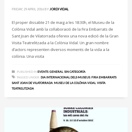
FRIDAY, 29 APRIL 2016
BY
JORDI VIDAL
El proper dissabte 21 de maig a les 18:30h, el Museu de la
Colònia Vidal amb la col·laboració de la Fira Embarrats de
Sant Joan de Vilatorrada ofereix una nova edició de la Gran
Visita Teatrelitzada a la Colònia Vidal. Un gran nombre
d’actors representen diversos moments de la vida a la
colònia. Una visita
PUBLISHED IN
EVENTS
,
GENERAL
,
SIN CATEGORÍA
TAGGED UNDER:
DIA INTERNACIONAL DELS MUSEUS
,
FIRA EMBARRATS
SANT JOAN DE VILATORRADA
,
MUSEU DE LA COLÒNIA VIDAL
,
VISITA
TEATRELITZADA