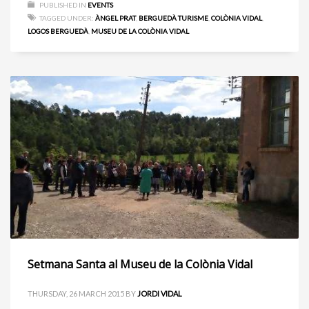
PUBLISHED IN
EVENTS
TAGGED UNDER:
ÀNGEL PRAT
,
BERGUEDÀ TURISME
,
COLÒNIA VIDAL
,
LOGOS BERGUEDÀ
,
MUSEU DE LA COLÒNIA VIDAL
Setmana Santa al Museu de la Colònia Vidal
THURSDAY, 26 MARCH 2015
BY
JORDI VIDAL