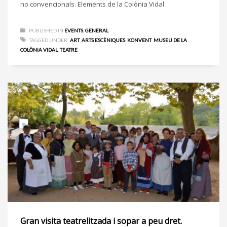
no convencionals. Elements de la Colònia Vidal
PUBLISHED IN
EVENTS
,
GENERAL
TAGGED UNDER:
ART
,
ARTS ESCÈNIQUES
,
KONVENT
,
MUSEU DE LA
COLÒNIA VIDAL
,
TEATRE
Gran visita teatrelitzada i sopar a peu dret.