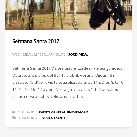
Setmana Santa 2017
WEDNESDAY, 22 FEBRUARY 2017
BY
JORDI VIDAL
Setmana Santa 2017 Visites teatrelitzades i visites guiades.
Obert tots els dies del 8 al 17 d'abril. Horaris: Dijous 13 i
dissabte 15 d'abril: visita teatrelitzada a les 11h. Dies 8, 9, 10,
11, 12, 14, 16 i 17 d'abril: Visita guiada a les 11h. Consulteu
preus i descomptes a Horaris i Tarifes.
PUBLISHED IN
EVENTS
,
GENERAL
,
SIN CATEGORÍA
TAGGED UNDER:
SEMANA SANTA