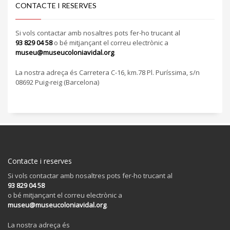
CONTACTE I RESERVES
Si vols contactar amb nosaltres pots fer-ho trucant al
93 829 04 58
o bé mitjançant el correu electrònic a
museu@museucoloniavidal.org
.
La nostra adreça és Carretera C-16, km.78 Pl. Puríssima, s/n
08692 Puig-reig (Barcelona)
Contacte i reserves
Si vols contactar amb nosaltres pots fer-ho trucant al
93 829 04 58
o bé mitjançant el correu electrònic a
museu@museucoloniavidal.org
.
La nostra adreça és