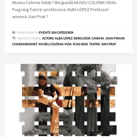
Museu Colonia Vidal) ? Berguedà MUSEU COLONIA VIDAL-
Puig-reig Tutora i professora: ALBA LÓPEZ Professor
annexa: Xavi Prat ?
PUBLISHED IN
EVENTS
,
SIN CATEGORÍA
TAGGED UNDER:
ACTORS
,
ALBA LÓPEZ
,
BERGUEDÀ
,
CINEMA
,
JOAN FRANK
CHARANSONNET
,
MUSEU COLÒNIA VIDA
,
PUIG-REIG
,
TEATRE
,
XAVI PRAT