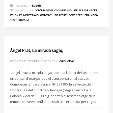
PUBLISHED IN
EVENTS
TAGGED UNDER:
COLÒNIA VIDAL
,
COLÒNIES INDUSTRIALS
,
JORNADES
COLÒNIES INDUSTRIALS
,
KONVENT
,
LLOBREGAT
,
LOGOS BERGUEDÀ
,
VISITA
TEATRELITZADA
Àngel Prat, La mirada sagaç
WEDNESDAY, 09 SEPTEMBER 2015
BY
JORDI VIDAL
“Àngel Prat: la mirada sagaç” posa a l’abast del visitant tot
un ventall d’imatges que el transportaran al passat.
Compreses entre els anys 1940 i 1980, la sel·lecció de
fotografies del pubill de Vilardaga (Sagàs) nascut a la
Colònia Vidal de Puig-reig, aporten el testimoniatge d’un
temps i les seves múltiples realitats. Produïda per Logos