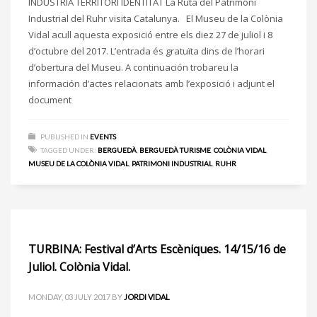
INDÚSTRIA TERRITORI IDENTITAT La Ruta del Patrimoni
Industrial del Ruhr visita Catalunya. El Museu de la Colònia
Vidal acull aquesta exposició entre els diez 27 de juliol i 8
d’octubre del 2017. L’entrada és gratuïta dins de l’horari
d’obertura del Museu. A continuación trobareu la
información d’actes relacionats amb l’exposició i adjunt el
document
PUBLISHED IN
EVENTS
TAGGED UNDER:
BERGUEDÀ
,
BERGUEDÀ TURISME
,
COLÒNIA VIDAL
,
MUSEU DE LA COLÒNIA VIDAL
,
PATRIMONI INDUSTRIAL
,
RUHR
TURBINA: Festival d’Arts Escèniques. 14/15/16 de
Juliol. Colònia Vidal.
MONDAY, 03 JULY 2017
BY
JORDI VIDAL