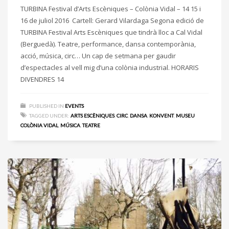
TURBINA Festival d’Arts Escèniques – Colònia Vidal – 14 15 i
16 de juliol 2016 Cartell: Gerard Vilardaga Segona edició de
TURBINA Festival Arts Escèniques que tindrà lloc a Cal Vidal
(Berguedà). Teatre, performance, dansa contemporània,
acció, música, circ… Un cap de setmana per gaudir
d’espectacles al vell mig d’una colònia industrial. HORARIS
DIVENDRES 14
PUBLISHED IN
EVENTS
TAGGED UNDER:
ARTS ESCÈNIQUES
,
CIRC
,
DANSA
,
KONVENT
,
MUSEU
COLÒNIA VIDAL
,
MÚSICA
,
TEATRE