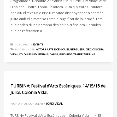
Programació: Dissabte 27 d’abril: 18h. “Curriculum Vitae” d’Iris
Hinojosa. Teatre. Espai Biblioteca. 20 min. 5 euros. L’autora
ens diu el text, un curriculum vitae dissenyat per a ser més
justa amb ella mateixa i amb el significat de la locució. Fets
que parlen d’una persona des de l’inici fins ara. Paraules
que es refereixen a
PUBLISHED IN
EVENTS
TAGGED UNDER:
ACTORS
,
ARTS ESCÈNIQUES
,
BERGUEDÀ
,
CIRC
,
COLÒNIA
VIDAL
,
COLÒNIES INDUSTRIALS
,
DANSA
,
PUIG-REIG
,
TEATRE
,
TURBINA
TURBINA: Festival d’Arts Escèniques. 14/15/16 de
Juliol. Colònia Vidal.
MONDAY, 03 JULY 2017
BY
JORDI VIDAL
TURBINA Festival d’Arts Escèniques – Colònia Vidal – 14 15 i