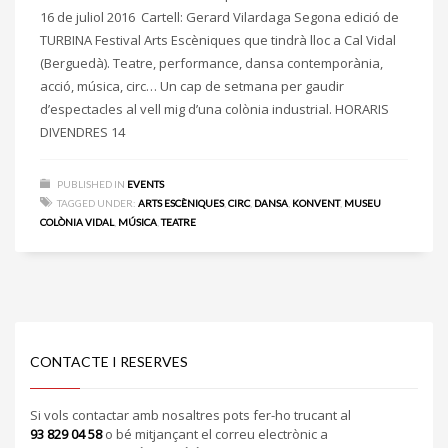
16 de juliol 2016 Cartell: Gerard Vilardaga Segona edició de
TURBINA Festival Arts Escèniques que tindrà lloc a Cal Vidal
(Berguedà). Teatre, performance, dansa contemporània,
acció, música, circ… Un cap de setmana per gaudir
d’espectacles al vell mig d’una colònia industrial. HORARIS
DIVENDRES 14
PUBLISHED IN
EVENTS
TAGGED UNDER:
ARTS ESCÈNIQUES
,
CIRC
,
DANSA
,
KONVENT
,
MUSEU
COLÒNIA VIDAL
,
MÚSICA
,
TEATRE
CONTACTE I RESERVES
Si vols contactar amb nosaltres pots fer-ho trucant al
93 829 04 58
o bé mitjançant el correu electrònic a