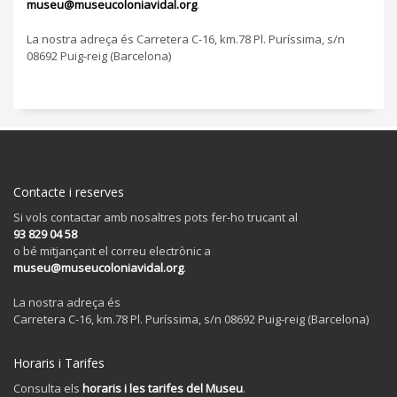
museu@museucoloniavidal.org
.
La nostra adreça és Carretera C-16, km.78 Pl. Puríssima, s/n
08692 Puig-reig (Barcelona)
Contacte i reserves
Si vols contactar amb nosaltres pots fer-ho trucant al
93 829 04 58
o bé mitjançant el correu electrònic a
museu@museucoloniavidal.org
.
La nostra adreça és
Carretera C-16, km.78 Pl. Puríssima, s/n 08692 Puig-reig (Barcelona)
Horaris i Tarifes
Consulta els
horaris i les tarifes del Museu
.