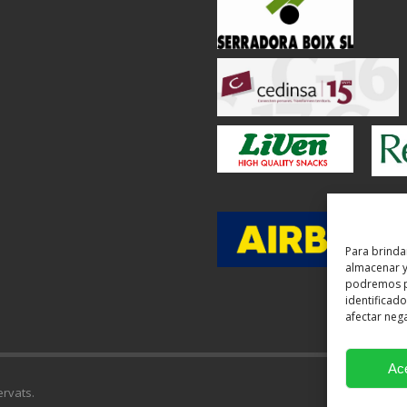
Para brinda
almacenar y/
podremos p
identificado
afectar nega
Ac
ervats.