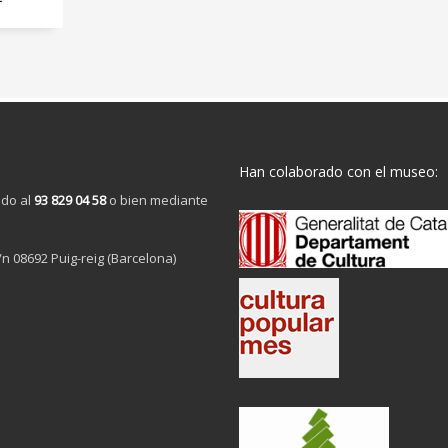
Han colaborado con el museo:
ndo al
93 829 04 58
o bien mediante
/n 08692 Puig-reig (Barcelona)