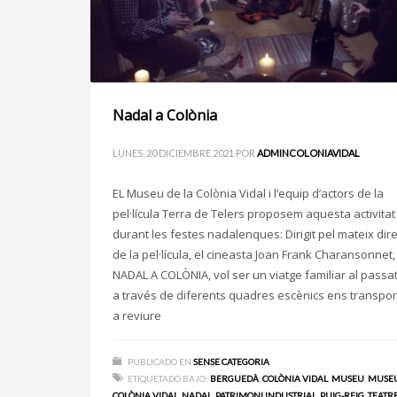
Nadal a Colònia
LUNES, 20 DICIEMBRE 2021
POR
ADMINCOLONIAVIDAL
EL Museu de la Colònia Vidal i l’equip d’actors de la
pel·lícula Terra de Telers proposem aquesta activitat
durant les festes nadalenques: Dirigit pel mateix dir
de la pel·lícula, el cineasta Joan Frank Charansonnet,
NADAL A COLÒNIA, vol ser un viatge familiar al passa
a través de diferents quadres escènics ens transpo
a reviure
PUBLICADO EN
SENSE CATEGORIA
ETIQUETADO BAJO:
BERGUEDÀ
,
COLÒNIA VIDAL
,
MUSEU
,
MUSE
COLÒNIA VIDAL
,
NADAL
,
PATRIMONI INDUSTRIAL
,
PUIG-REIG
,
TEATR