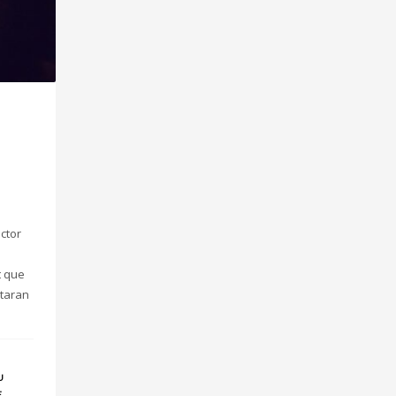
ector
t que
rtaran
U
E