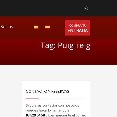
COMPRA TU
Socios
ENTRADA
Tag: Puig-reig
CONTACTO Y RESERVAS
Si quieres contactar con nosotros
puedes hacerlo llamando al
93 829 04 58
o bien mediante el correo