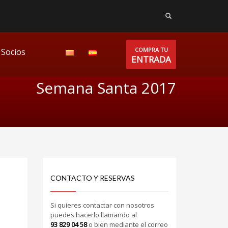
COMPRA TU
Socios
ENTRADA
Semana Santa 2017
CONTACTO Y RESERVAS
Si quieres contactar con nosotros
puedes hacerlo llamando al
93 829 04 58
o bien mediante el correo