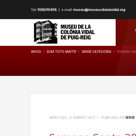
Tel:
938290458
| e-mail:
museu@museucoloniavidal.org
INICIO
SOM TOTS SANTS?
SENSE CATEGORIA
SEMANA SA
MIÉRCOLES, 22 FEBRERO 2017
/
PUBLICADO EN
SENSE