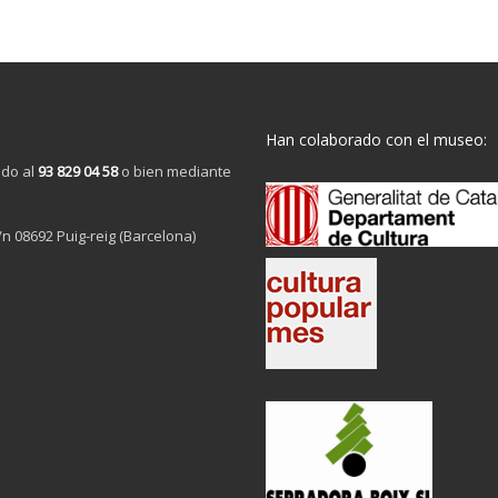
Han colaborado con el museo:
ndo al
93 829 04 58
o bien mediante
/n 08692 Puig-reig (Barcelona)