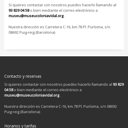
Si quieres contactar con nosotros puedes hacerlo llamando al
93 829 04 58
o bien mediante el correo electrónico a
museu@museucoloniavidal.org
.
Nuestra dirección es Carretera C-16, km.78 Pl. Purísima, s/n
08692 Puig-reig (Barcelona)
Contacto y reservas
Si quieres contactar con nosotros puedes hacerlo llamando al
93 829
04 58
o bien mediante el correo electrónico a
museu@museucoloniavidal.org
.
Nuestra dirección es Carretera C-16, km.78 Pl. Purísima, s/n 08692
Puig-reig (Barcelona)
Horarios y tarifas